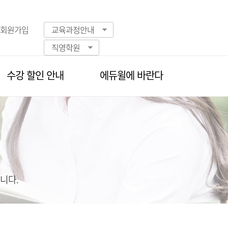
회원가입
교육과정안내
직영학원
수강 할인 안내
에듀윌에 바란다
칭찬·제안·
맞춤 수강 할인
불편사항 접수
수강/할인권 인증
감사의 선물
니다.