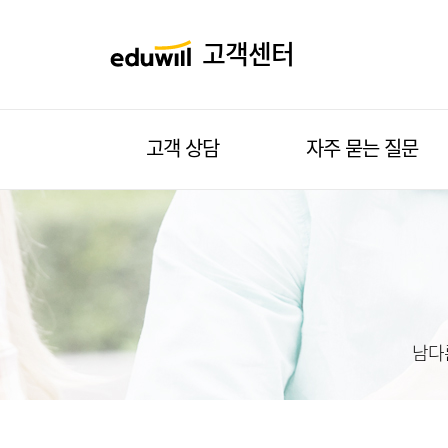
고객센터
고객 상담
자주 묻는 질문
1:1 문의하기
사이트 이용
수강상담신청
동영상
카톡 상담 서비스
결제/환불
교재/배송
남다
모바일
회원정보
증빙서류